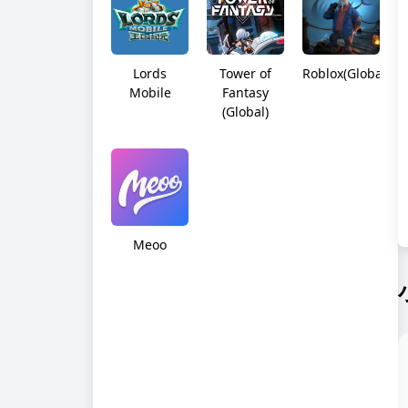
Lords
Tower of
Roblox(Global)
Mobile
Fantasy
(Global)
Meoo