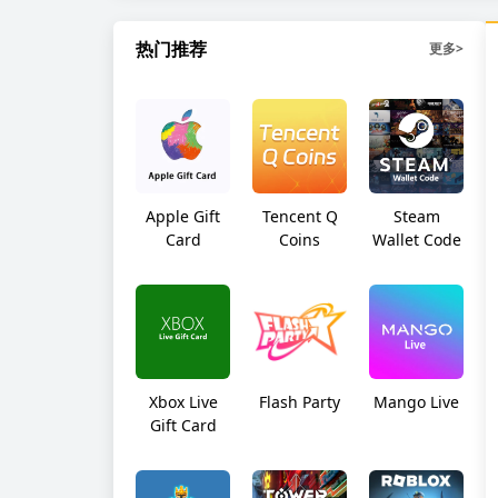
热门推荐
更多
>
Apple Gift
Tencent Q
Steam
Card
Coins
Wallet Code
Xbox Live
Flash Party
Mango Live
Gift Card