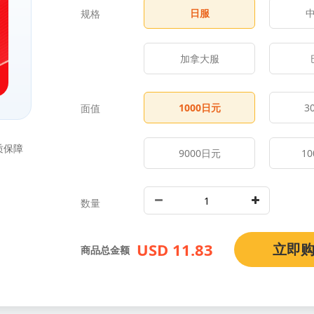
日服
规格
加拿大服
1000
日元
3
面值
质保障
9000
日元
10
数量
USD 11.83
立即
商品总金额