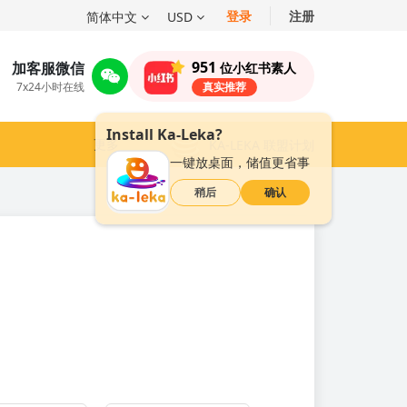
登录
注册
简体中文
USD
951
加客服微信
位小红书素人
7x24小时在线
真实推荐
Install Ka-Leka?
更多
KA-LEKA 联盟计划
一键放桌面，储值更省事
稍后
确认