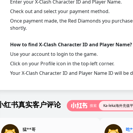
Enter your X-Clash Character ID and Player Name.
Check out and select your payment method.
Once payment made, the Red Diamonds you purchased 
shortly.
How to find X-Clash Character ID and Player Name?
Use your account to login to the game.
Click on your Profile icon in the top-left corner.
Your X-Clash Character ID and Player Name ID will be d
小红书真实客户评论
搜索
Ka-leka海外充值
猛**哥
吃*