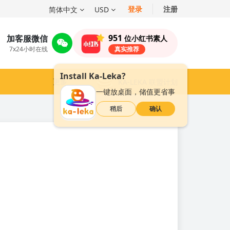
登录
注册
简体中文
USD
951
加客服微信
位小红书素人
7x24小时在线
真实推荐
Install Ka-Leka?
更多
KA-LEKA 联盟计划
一键放桌面，储值更省事
稍后
确认