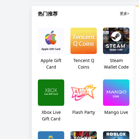
热门推荐
更多
>
Apple Gift
Tencent Q
Steam
Card
Coins
Wallet Code
Xbox Live
Flash Party
Mango Live
Gift Card