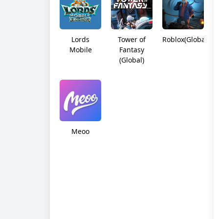
Lords
Tower of
Roblox(Global)
Mobile
Fantasy
(Global)
Meoo