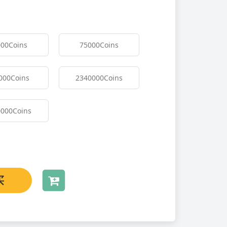
000
Coins
75000
Coins
000
Coins
2340000
Coins
0000
Coins
买