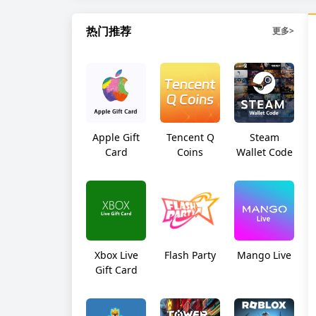
热门推荐
更多
>
Apple Gift
Tencent Q
Steam
Card
Coins
Wallet Code
Xbox Live
Flash Party
Mango Live
Gift Card