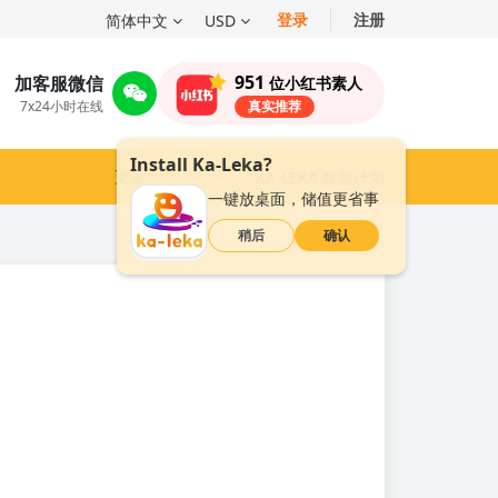
登录
注册
简体中文
USD
951
加客服微信
位小红书素人
7x24小时在线
真实推荐
Install Ka-Leka?
更多
KA-LEKA 联盟计划
一键放桌面，储值更省事
稍后
确认