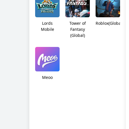
Lords
Tower of
Roblox(Global)
Mobile
Fantasy
(Global)
Meoo