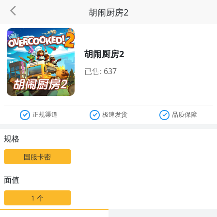
胡闹厨房2
胡闹厨房2
已售: 637
正规渠道
极速发货
品质保障
规格
国服卡密
面值
1
个