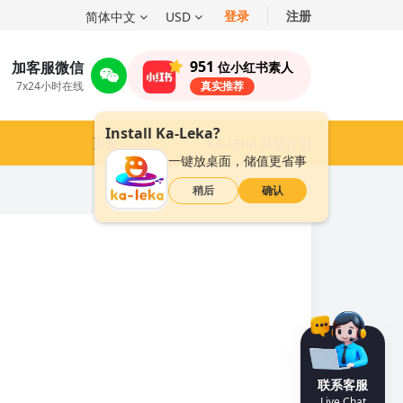
登录
注册
简体中文
USD
951
加客服微信
位小红书素人
7x24小时在线
真实推荐
Install Ka-Leka?
更多
KA-LEKA 联盟计划
一键放桌面，储值更省事
稍后
确认
联系客服
Live Chat