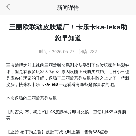
新闻详情
三丽欧联动皮肤返厂！卡乐卡ka-leka助
您早知道
时间：2026-05-27
阅读: 282
王者荣耀之前上线的三丽欧联名系列皮肤受到了各位玩家的热烈好
评，但是有很多玩家因为种种原因没能上线购买成功。近日小王也
是应各位玩家的呼吁，返场了三丽欧系列皮肤并随之上架了一些新
皮肤，快来和
卡乐卡ka-leka
一起看看有哪些是你喜欢的吧。
本次返场的三丽欧系列皮肤：
【阿古朵-布丁狗之约】48皮肤碎片即可兑换，或使用488点券购
买
【亚瑟-布丁狗之誓】皮肤商城限时上架，售价888点券