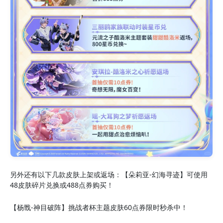
另外还有以下几款皮肤上架或返场：【朵莉亚-幻海寻迹】可使用
48皮肤碎片兑换或488点券购买！
【杨戬-神目破阵】挑战者杯主题皮肤60点券限时秒杀中！