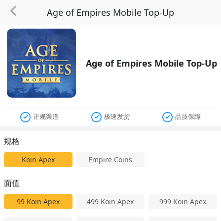
Age of Empires Mobile Top-Up
Age of Empires Mobile Top-Up
正规渠道
极速发货
品质保障
规格
Koin Apex
Empire Coins
面值
99
Koin Apex
499
Koin Apex
999
Koin Apex