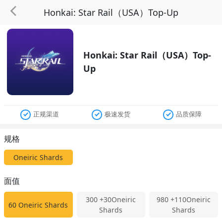
Honkai: Star Rail（USA）Top-Up
Honkai: Star Rail（USA）Top-
Up
正规渠道
极速发货
品质保障
规格
Oneiric Shards
面值
300
+30Oneiric
980
+110Oneiric
60
Oneiric Shards
Shards
Shards