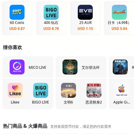
60 Coins
400 钻石
25 AUR
日卡（4.99$）
USD 0.87
USD 8.78
USD 1.15
USD 5.04
猜你喜欢
MICO LIVE
艾尔登法环
R
Likee
BIGO LIVE
文明6
恶灵附身2
Apple Gift
Card
热门商品 & 火爆商品
支持多国货币付款，满足您的付款需求