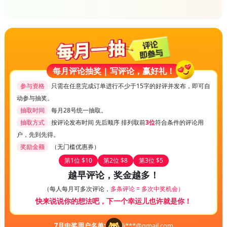
每月评论抽奖 | 写评论，赢好礼！
参与资格
只需在任意完成订单进行不少于15字的好评并发布，即可自
动参与抽奖。
抽取时间
每月28号统一抽取。
抽取方式
按评论发布时间 先后顺序 排列取前
3位
符合条件的评论用
户，先到先得。
奖励金额
（无门槛优惠券）
第1位 $10
第2位 $8
第3位 $5
越早评论，奖金越多！
（每人每月可多次评论，
多条评论 = 多次中奖机会）
快来说说你的想法吧，下一个幸运儿也许就是你！
7
月中奖用户名单:
li***@gmail.com