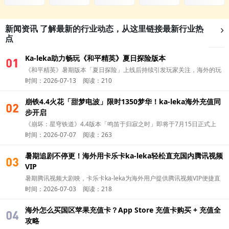
新闻资讯
了解最新的行业动态，从这里链接最新行业热
点
Ka-leka助力畅玩《和平精英》夏日探险版本
01
《和平精英》暑期版本「夏日探险」上线后持续引发玩家关注，海外的玩
时间：2026-07-13
阅读：210
家除了第一时间更新版本，可以通过 华人充值平台Ka-leka 完成国区游戏
充值，更方便参与新版本活动，开启夏日冒险。
崩铁4.4火花「甜梦电波」限时1350梦华！ka-leka海外充值同
01
步开启
《崩坏：星穹铁道》4.4版本「鸣笛于归寂之时」即将于7月15日正式上
时间：2026-07-07
阅读：263
线。今天就和卡乐卡ka-leka一起了解，怎么海外充值火花（Sparkle） 的
全新付费皮肤吧！
暑期追剧不停更！海外用卡乐卡ka-leka轻松直充国内腾讯视频
01
VIP
暑期腾讯视频大剧映，卡乐卡ka-leka为海外用户提供腾讯视频VIP便捷直
时间：2026-07-03
阅读：218
充，追剧无广告畅看一夏。
海外怎么买国区苹果充值卡？App Store 充值卡购买 + 充值全
01
攻略