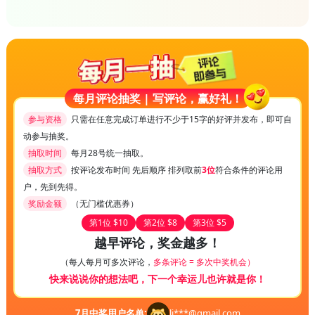
每月评论抽奖 | 写评论，赢好礼！
参与资格
只需在任意完成订单进行不少于15字的好评并发布，即可自
动参与抽奖。
抽取时间
每月28号统一抽取。
抽取方式
按评论发布时间 先后顺序 排列取前
3位
符合条件的评论用
户，先到先得。
奖励金额
（无门槛优惠券）
第1位 $10
第2位 $8
第3位 $5
越早评论，奖金越多！
（每人每月可多次评论，
多条评论 = 多次中奖机会）
快来说说你的想法吧，下一个幸运儿也许就是你！
7
月中奖用户名单:
li***@gmail.com