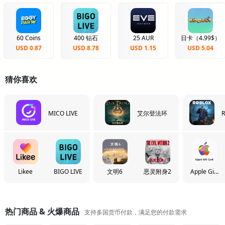
60 Coins
400 钻石
25 AUR
日卡（4.99$）
USD 0.87
USD 8.78
USD 1.15
USD 5.04
猜你喜欢
MICO LIVE
艾尔登法环
R
Likee
BIGO LIVE
文明6
恶灵附身2
Apple Gift
Card
热门商品 & 火爆商品
支持多国货币付款，满足您的付款需求