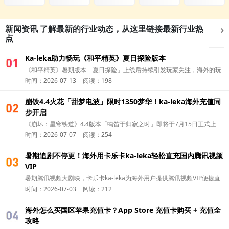
新闻资讯
了解最新的行业动态，从这里链接最新行业热
点
Ka-leka助力畅玩《和平精英》夏日探险版本
01
《和平精英》暑期版本「夏日探险」上线后持续引发玩家关注，海外的玩
时间：2026-07-13
阅读：198
家除了第一时间更新版本，可以通过 华人充值平台Ka-leka 完成国区游戏
充值，更方便参与新版本活动，开启夏日冒险。
崩铁4.4火花「甜梦电波」限时1350梦华！ka-leka海外充值同
01
步开启
《崩坏：星穹铁道》4.4版本「鸣笛于归寂之时」即将于7月15日正式上
时间：2026-07-07
阅读：254
线。今天就和卡乐卡ka-leka一起了解，怎么海外充值火花（Sparkle） 的
全新付费皮肤吧！
暑期追剧不停更！海外用卡乐卡ka-leka轻松直充国内腾讯视频
01
VIP
暑期腾讯视频大剧映，卡乐卡ka-leka为海外用户提供腾讯视频VIP便捷直
时间：2026-07-03
阅读：212
充，追剧无广告畅看一夏。
海外怎么买国区苹果充值卡？App Store 充值卡购买 + 充值全
01
攻略