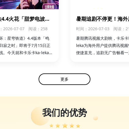
铁4.4火花「甜梦电波」
暑期追剧不停更！海外
1350梦华！ka-leka海
卡乐卡ka-leka轻松直
：2026-07-07
阅读：258
时间
：2026-07-03
阅读：2
充值同步开启
内腾讯视频VIP
坏：星穹铁道》4.4版本「鸣
暑期腾讯视频大剧映，卡乐卡k
归寂之时」即将于7月15日正
leka为海外用户提供腾讯视频V
线。今天就和卡乐卡ka-leka一
便捷直充，追剧无广告畅看一
解，怎么海外充值火花
parkle） 的全新付费皮肤吧！
更多
我们的优势