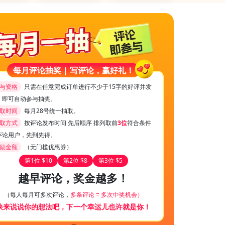
每月评论抽奖 | 写评论，赢好礼！
与资格
只需在任意完成订单进行不少于15字的好评并发
，即可自动参与抽奖。
取时间
每月28号统一抽取。
取方式
按评论发布时间 先后顺序 排列取前
3位
符合条件
评论用户，先到先得。
励金额
（无门槛优惠券）
第1位 $10
第2位 $8
第3位 $5
越早评论，奖金越多！
（每人每月可多次评论，
多条评论 = 多次中奖机会）
快来说说你的想法吧，下一个幸运儿也许就是你！