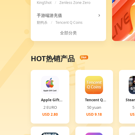
KingShot
/
Zenless Zone Zero
/
Ace Racer
手游端游充值
鹅鸭杀
/
Tencent Q Coins
全部分类
HOT热销产品
Apple Gift
Tencent Q
Stea
Card
Coins
2 EURO
50 yuan
USD 2.80
USD 9.18
US