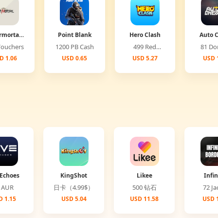
rmortal
Point Blank
Hero Clash
Auto 
lobal)
00 Vouchers
1200 PB Cash
499 Red
81 
Diamonds
D 1.06
USD 0.65
USD 5.27
USD 
Echoes
KingShot
Likee
Infin
Bord
25 AUR
日卡（4.99$）
500 钻石
72 
 1.15
USD 5.04
USD 11.58
USD 1