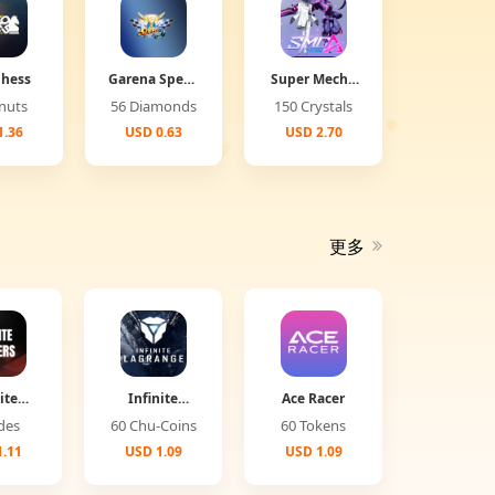
Chess
Garena Speed
Super Mecha
Drifter
Champions
Donuts
56 Diamonds
150 Crystals
1.36
USD 0.63
USD 2.70
更多
ite
Infinite
Ace Racer
ers
Lagrange
Jades
60 Chu-Coins
60 Tokens
.11
USD 1.09
USD 1.09