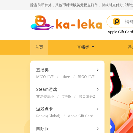
除当前币种外，其他币种请以美元提交订单，付款时支付方式帮您
Apple Gift Card
首页
直播类
游
直播类
MICO LIVE
/
Likee
/
BIGO LIVE
Steam游戏
艾尔登法环
/
文明6
/
恶灵附身2
游戏点卡
Roblox(Global)
/
Apple Gift Card
/
Steam Wallet Code
国际服