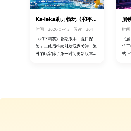
Ka-leka助力畅玩《和平精
崩
英》夏日探险版本
限时
时间
：2026-07-13
阅读：204
时间
外
《和平精英》暑期版本「夏日探
《崩
险」上线后持续引发玩家关注，海
笛于
外的玩家除了第一时间更新版本，
式上
可以通过 华人充值平台Ka-leka 完
起了
成国区游戏充值，更方便参与新版
（S
本活动，开启夏日冒险。