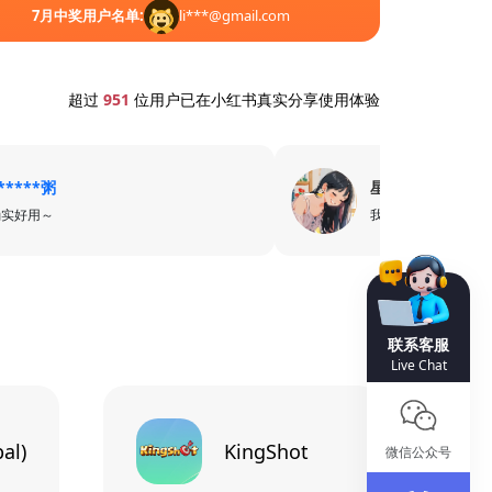
7
月中奖用户名单:
li***@gmail.com
超过
951
位用户已在小红书真实分享使用体验
*****粥
星***7
确实好用～
我只用卡乐卡
联系客服
Live Chat
al)
KingShot
微信公众号