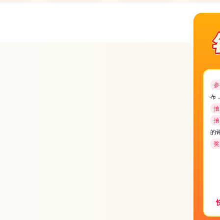
参
布
抽
抽
的
奖