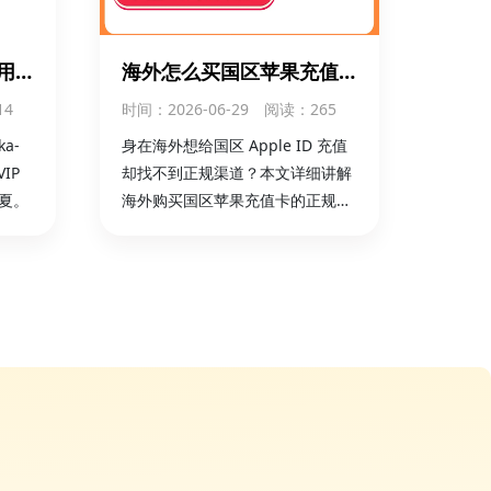
艾尔登法环
立即购买
用
海外怎么买国区苹果充值
充国
卡？App Store 充值卡购
14
时间
：2026-06-29
阅读：265
买 + 充值全攻略
Xbox Live Gift Card
立即购买
a-
身在海外想给国区 Apple ID 充值
IP
却找不到正规渠道？本文详细讲解
夏。
海外购买国区苹果充值卡的正规流
程、App Store 充值卡兑换步骤与
注意事项，官方卡密安全可靠，支
持海外本地支付，秒速到账。