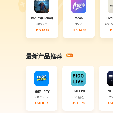
Roblox(Global)
Meoo
Ove
(G
800 R币
3600
6
Diamonds
USD 10.89
USD 14.38
US
最新产品推荐
Eggy Party
BIGO LIVE
EVE 
60 Coins
400 钻石
USD 0.87
USD 8.78
USD