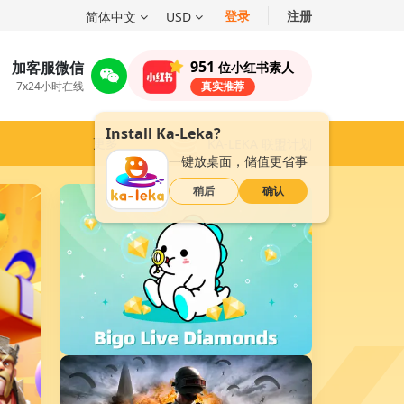
登录
注册
简体中文
USD
951
加客服微信
位小红书素人
7x24小时在线
真实推荐
Install Ka-Leka?
更多
KA-LEKA 联盟计划
一键放桌面，储值更省事
稍后
确认