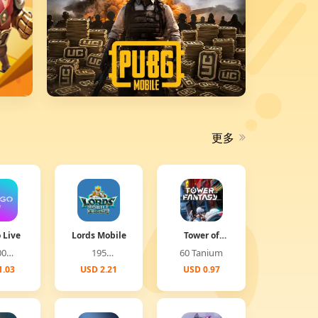
更多
 Live
Lords Mobile
Tower of
Fantasy
00
195
60 Tanium
(Global)
onds
Diamonds
1.03
USD 2.21
USD 0.97