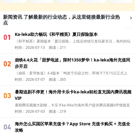
新闻资讯
了解最新的行业动态，从这里链接最新行业热
点
Ka-leka助力畅玩《和平精英》夏日探险版本
01
《和平精英》暑期版本「夏日探险」上线后持续引发玩家关注，海外的玩
时间：2026-07-13
阅读：211
家除了第一时间更新版本，可以通过 华人充值平台Ka-leka 完成国区游戏
充值，更方便参与新版本活动，开启夏日冒险。
崩铁4.4火花「甜梦电波」限时1350梦华！ka-leka海外充值同
01
步开启
《崩坏：星穹铁道》4.4版本「鸣笛于归寂之时」即将于7月15日正式上
时间：2026-07-07
阅读：265
线。今天就和卡乐卡ka-leka一起了解，怎么海外充值火花（Sparkle） 的
全新付费皮肤吧！
暑期追剧不停更！海外用卡乐卡ka-leka轻松直充国内腾讯视频
01
VIP
暑期腾讯视频大剧映，卡乐卡ka-leka为海外用户提供腾讯视频VIP便捷直
时间：2026-07-03
阅读：219
充，追剧无广告畅看一夏。
海外怎么买国区苹果充值卡？App Store 充值卡购买 + 充值全
01
攻略