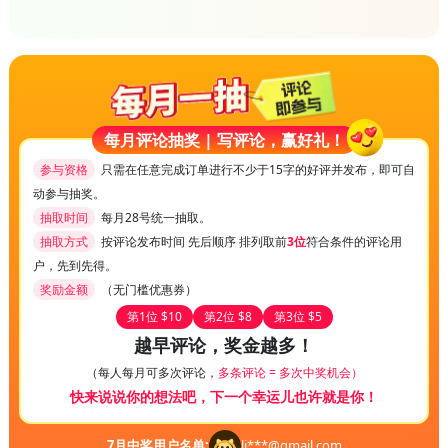
每月评论抽奖 | 写评论，赢好礼！
参与资格
只需在任意完成订单进行不少于15字的好评并发布，即可自
动参与抽奖。
抽取时间
每月28号统一抽取。
抽取方式
按评论发布时间 先后顺序 排列取前
3位
符合条件的评论用
户，先到先得。
奖励金额
（无门槛优惠券）
第1位 $10
第2位 $8
第3位 $5
越早评论，奖金越多！
（每人每月可多次评论，
多条评论 = 多次中奖机会）
快来说说你的想法吧，下一个幸运儿也许就是你！
7
月中奖用户名单:
li***@gmail.com