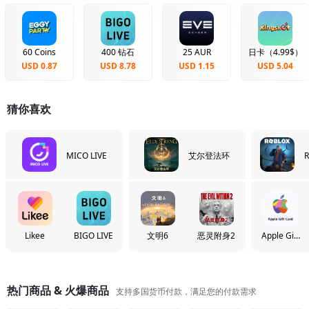
60 Coins
400 钻石
25 AUR
日卡（4.99$）
USD 0.87
USD 8.78
USD 1.15
USD 5.04
猜你喜欢
MICO LIVE
艾尔登法环
R
Likee
BIGO LIVE
文明6
恶灵附身2
Apple Gift
Card
热门商品 & 火爆商品
支持多国货币付款，满足您的付款需求