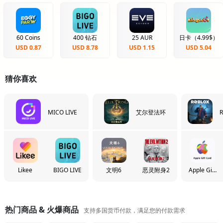
60 Coins
400 钻石
25 AUR
日卡（4.99$）
USD 0.87
USD 8.78
USD 1.15
USD 5.04
猜你喜欢
MICO LIVE
艾尔登法环
R
Likee
BIGO LIVE
文明6
恶灵附身2
Apple Gift
Card
热门商品 & 火爆商品
支持多国货币付款，满足您的付款需求