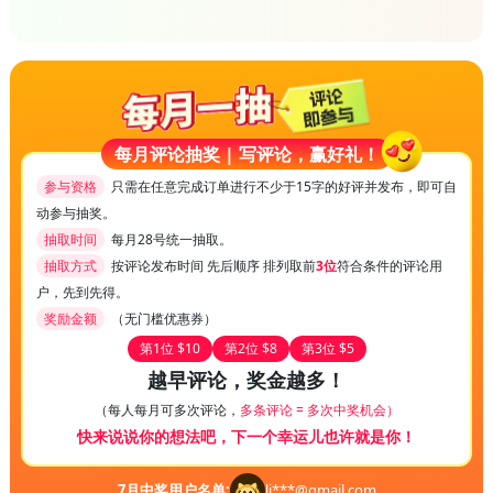
每月评论抽奖 | 写评论，赢好礼！
参与资格
只需在任意完成订单进行不少于15字的好评并发布，即可自
动参与抽奖。
抽取时间
每月28号统一抽取。
抽取方式
按评论发布时间 先后顺序 排列取前
3位
符合条件的评论用
户，先到先得。
奖励金额
（无门槛优惠券）
第1位 $10
第2位 $8
第3位 $5
越早评论，奖金越多！
（每人每月可多次评论，
多条评论 = 多次中奖机会）
快来说说你的想法吧，下一个幸运儿也许就是你！
7
月中奖用户名单:
li***@gmail.com