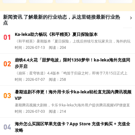
新闻资讯
了解最新的行业动态，从这里链接最新行业热
点
Ka-leka助力畅玩《和平精英》夏日探险版本
01
《和平精英》暑期版本「夏日探险」上线后持续引发玩家关注，海外的玩
时间：2026-07-13
阅读：204
家除了第一时间更新版本，可以通过 华人充值平台Ka-leka 完成国区游戏
充值，更方便参与新版本活动，开启夏日冒险。
崩铁4.4火花「甜梦电波」限时1350梦华！ka-leka海外充值同
01
步开启
《崩坏：星穹铁道》4.4版本「鸣笛于归寂之时」即将于7月15日正式上
时间：2026-07-07
阅读：258
线。今天就和卡乐卡ka-leka一起了解，怎么海外充值火花（Sparkle） 的
全新付费皮肤吧！
暑期追剧不停更！海外用卡乐卡ka-leka轻松直充国内腾讯视频
01
VIP
暑期腾讯视频大剧映，卡乐卡ka-leka为海外用户提供腾讯视频VIP便捷直
时间：2026-07-03
阅读：214
充，追剧无广告畅看一夏。
海外怎么买国区苹果充值卡？App Store 充值卡购买 + 充值全
01
攻略